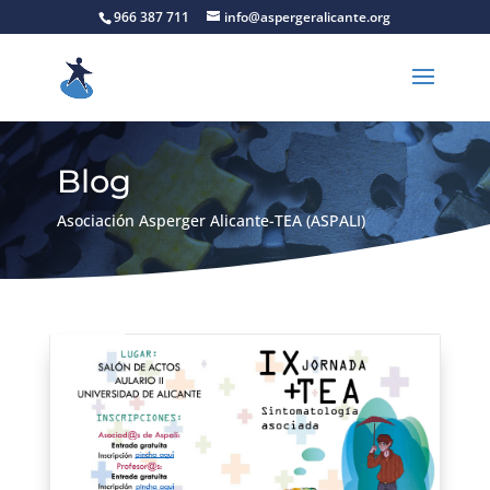
966 387 711
info@aspergeralicante.org
Blog
Asociación Asperger Alicante-TEA (ASPALI)