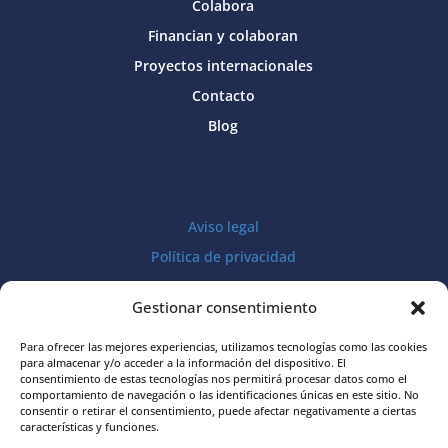
Colabora
Financian y colaboran
Proyectos internacionales
Contacto
Blog
Aviso legal
Política de privacidad
Política de cookies
Gestionar consentimiento
Para ofrecer las mejores experiencias, utilizamos tecnologías como las cookies
para almacenar y/o acceder a la información del dispositivo. El
consentimiento de estas tecnologías nos permitirá procesar datos como el
comportamiento de navegación o las identificaciones únicas en este sitio. No
consentir o retirar el consentimiento, puede afectar negativamente a ciertas
características y funciones.