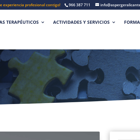
e experiencia profesional contigo!
966 387 711
info@aspergeralicant
S TERAPÉUTICOS
ACTIVIDADES Y SERVICIOS
FORMA