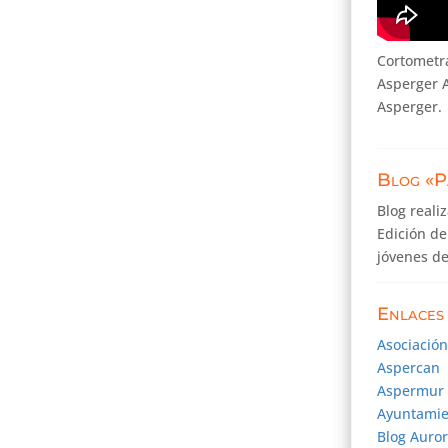
Cortometra
Asperger A
Asperger.
Blog «P
Blog reali
Edición de
jóvenes d
Enlaces 
Asociació
Aspercan
Aspermur
Ayuntamie
Blog Auror