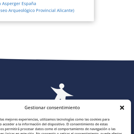
n Asperger España
o Arqueológico Provincial Alicante)
Gestionar consentimiento
las mejores experiencias, utilizamos tecnologías como las cookies para
 acceder a la información del dispositivo. El consentimiento de estas
Asociación
nos permitirá procesar datos como el comportamiento de navegación o las
nes únicas en este sitio. No consentir o retirar el consentimiento, puede afectar