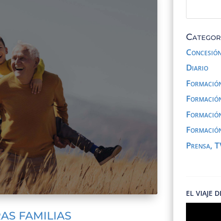
Categor
Concesión
Diario
Formación
Formación
Formación
Formación
Prensa, T
EL VIAJE 
AS FAMILIAS