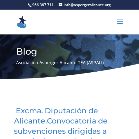
966 387 711
info@aspergeralicante.org
Blog
Asociación Asperger Alicante-TEA (ASPALI)
Excma. Diputación de
Alicante.Convocatoria de
subvenciones dirigidas a