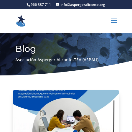
966 387 711
info@aspergeralicante.org
Blog
Asociación Asperger Alicante-TEA (ASPALI)