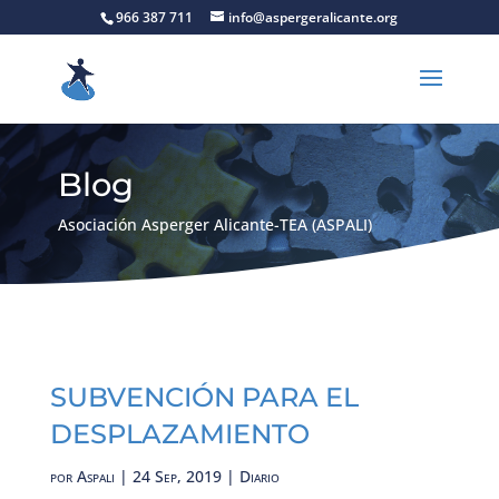
966 387 711
info@aspergeralicante.org
Blog
Asociación Asperger Alicante-TEA (ASPALI)
SUBVENCIÓN PARA EL
DESPLAZAMIENTO
por
Aspali
|
24 Sep, 2019
|
Diario