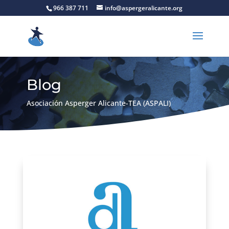
966 387 711
info@aspergeralicante.org
Blog
Asociación Asperger Alicante-TEA (ASPALI)